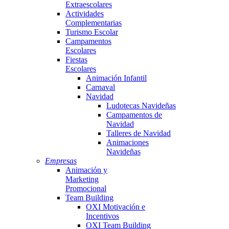
Extraescolares
Actividades
Complementarias
Turismo Escolar
Campamentos
Escolares
Fiestas
Escolares
Animación Infantil
Carnaval
Navidad
Ludotecas Navideñas
Campamentos de
Navidad
Talleres de Navidad
Animaciones
Navideñas
Empresas
Animación y
Marketing
Promocional
Team Building
OXI Motivación e
Incentivos
OXI Team Building