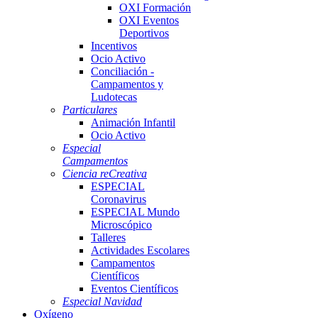
OXI Formación
OXI Eventos
Deportivos
Incentivos
Ocio Activo
Conciliación -
Campamentos y
Ludotecas
Particulares
Animación Infantil
Ocio Activo
Especial
Campamentos
Ciencia reCreativa
ESPECIAL
Coronavirus
ESPECIAL Mundo
Microscópico
Talleres
Actividades Escolares
Campamentos
Científicos
Eventos Científicos
Especial Navidad
Oxígeno